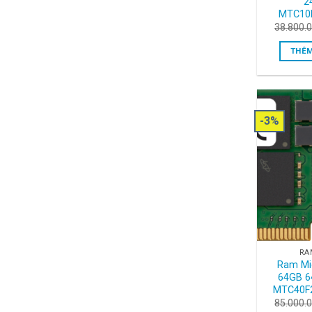
2
MTC10
38.800.
THÊM
-3%
RA
Ram Mi
64GB 6
MTC40F
85.000.