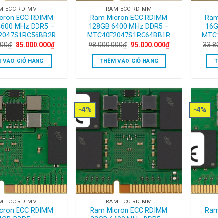
M ECC RDIMM
RAM ECC RDIMM
cron ECC RDIMM
Ram Micron ECC RDIMM
Ram
5600 MHz DDR5 –
128GB 6400 MHz DDR5 –
16G
2047S1RC56BB2R
MTC40F2047S1RC64BB1R
MTC
Original
Current
Original
Current
000
₫
85.000.000
₫
98.000.000
₫
95.000.000
₫
33.8
price
price
price
price
was:
is:
was:
is:
 VÀO GIỎ HÀNG
THÊM VÀO GIỎ HÀNG
T
98.000.000₫.
85.000.000₫.
98.000.000₫.
95.000.000₫.
-4%
-4%
M ECC RDIMM
RAM ECC RDIMM
cron ECC RDIMM
Ram Micron ECC RDIMM
Ram