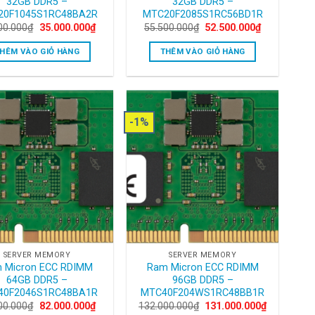
32GB DDR5 –
32GB DDR5 –
20F1045S1RC48BA2R
MTC20F2085S1RC56BD1R
Original
Current
Original
Current
00.000
₫
35.000.000
₫
55.500.000
₫
52.500.000
₫
price
price
price
price
was:
is:
was:
is:
HÊM VÀO GIỎ HÀNG
THÊM VÀO GIỎ HÀNG
36.500.000₫.
35.000.000₫.
55.500.000₫.
52.500.000₫
-1%
SERVER MEMORY
SERVER MEMORY
 Micron ECC RDIMM
Ram Micron ECC RDIMM
64GB DDR5 –
96GB DDR5 –
40F2046S1RC48BA1R
MTC40F204WS1RC48BB1R
Original
Current
Original
Current
00.000
₫
82.000.000
₫
132.000.000
₫
131.000.000
₫