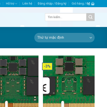
c
Hỗ trợ
Liên hệ
Đăng nhập / Đăng ký
Giỏ hàng /
0
₫
Tìm
kiếm:
-3%