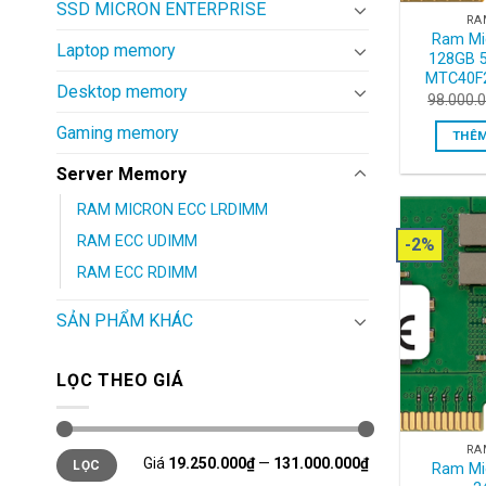
SSD MICRON ENTERPRISE
RA
Ram Mi
Laptop memory
128GB 
MTC40F
Desktop memory
98.000.
Gaming memory
THÊM
Server Memory
RAM MICRON ECC LRDIMM
RAM ECC UDIMM
-2%
RAM ECC RDIMM
SẢN PHẨM KHÁC
LỌC THEO GIÁ
RA
Giá
Giá
Giá
19.250.000₫
—
131.000.000₫
LỌC
thấp
cao
Ram Mi
nhất
nhất