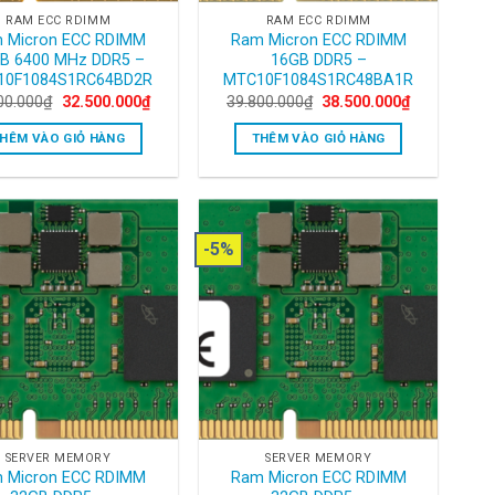
RAM ECC RDIMM
RAM ECC RDIMM
 Micron ECC RDIMM
Ram Micron ECC RDIMM
B 6400 MHz DDR5 –
16GB DDR5 –
10F1084S1RC64BD2R
MTC10F1084S1RC48BA1R
Original
Current
Original
Current
00.000
₫
32.500.000
₫
39.800.000
₫
38.500.000
₫
price
price
price
price
was:
is:
was:
is:
HÊM VÀO GIỎ HÀNG
THÊM VÀO GIỎ HÀNG
33.800.000₫.
32.500.000₫.
39.800.000₫.
38.500.000₫
-5%
SERVER MEMORY
SERVER MEMORY
 Micron ECC RDIMM
Ram Micron ECC RDIMM