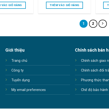
price
price
price
price
was:
is:
was:
is:
 VÀO GIỎ HÀNG
THÊM VÀO GIỎ HÀNG
T
85.000.000₫.
82.500.000₫.
85.000.000₫.
82.000.000₫.
1
2
Giới thiệu
Chính sách bán 
Trang chủ
Chính sách giao 
Công ty
Chính sách đổi tr
Tuyển dụng
Phương thức tha
My email preferences
Chế độ bảo hành