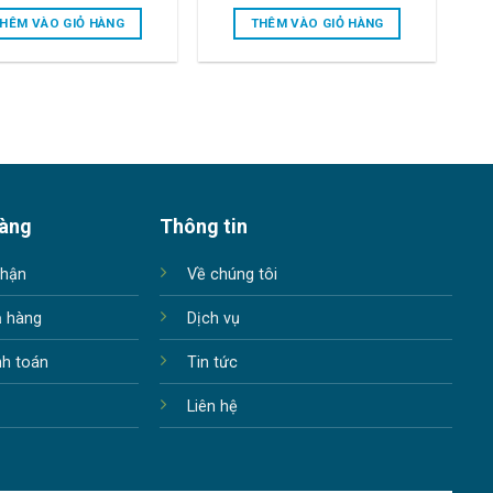
price
price
price
price
was:
is:
was:
is:
HÊM VÀO GIỎ HÀNG
THÊM VÀO GIỎ HÀNG
85.500.000₫.
82.000.000₫.
132.000.000₫.
131.000.00
hàng
Thông tin
nhận
Về chúng tôi
ả hàng
Dịch vụ
nh toán
Tin tức
Liên hệ