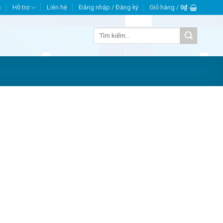
c
Hỗ trợ
Liên hệ
Đăng nhập / Đăng ký
Giỏ hàng /
0
₫
Tìm
kiếm: