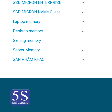
SSD MICRON ENTERPRISE
SSD MICRON NVMe Client
Laptop memory
Desktop memory
Gaming memory
Server Memory
SẢN PHẨM KHÁC