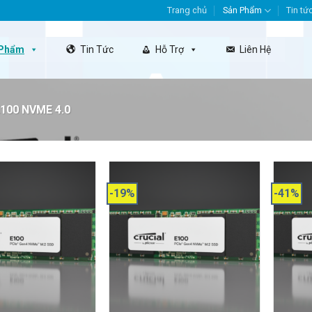
Trang chủ
Sản Phẩm
Tin tứ
 Phẩm
Tin Tức
Hỗ Trợ
Liên Hệ
100 NVME 4.0
-19%
-41%