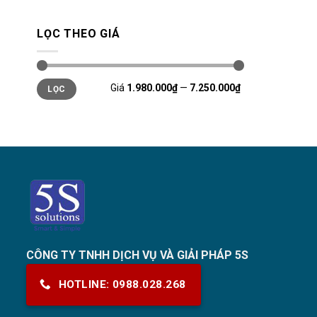
LỌC THEO GIÁ
Giá
Giá
Giá
1.980.000₫
—
7.250.000₫
LỌC
thấp
cao
nhất
nhất
CÔNG TY TNHH DỊCH VỤ VÀ GIẢI PHÁP 5S
HOTLINE: 0988.028.268