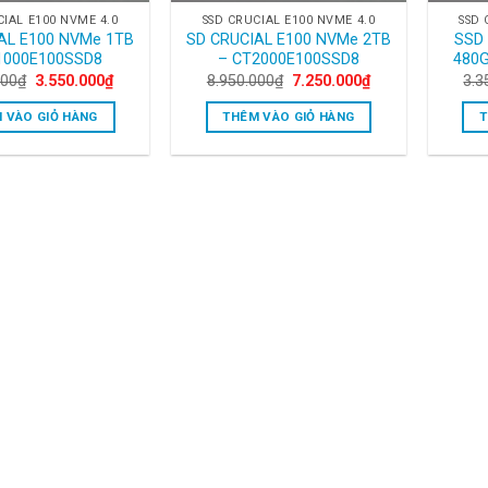
CIAL E100 NVME 4.0
SSD CRUCIAL E100 NVME 4.0
SSD 
AL E100 NVMe 1TB
SD CRUCIAL E100 NVMe 2TB
SSD
1000E100SSD8
– CT2000E100SSD8
480
Original
Current
Original
Current
000
₫
3.550.000
₫
8.950.000
₫
7.250.000
₫
3.3
price
price
price
price
was:
is:
was:
is:
 VÀO GIỎ HÀNG
THÊM VÀO GIỎ HÀNG
T
5.950.000₫.
3.550.000₫.
8.950.000₫.
7.250.000₫.