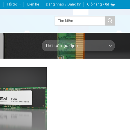
c
Hỗ trợ
Liên hệ
Đăng nhập / Đăng ký
Giỏ hàng /
0
₫
Tìm
kiếm: