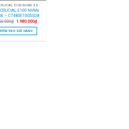
CRUCIAL E100 NVME 4.0
 CRUCIAL E100 NVMe
GB – CT480E100SSD8
Original
Current
50.000
₫
1.980.000
₫
price
price
was:
is:
HÊM VÀO GIỎ HÀNG
3.350.000₫.
1.980.000₫.