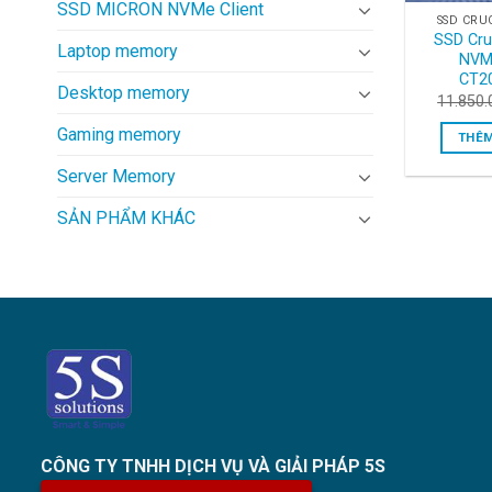
SSD MICRON NVMe Client
SSD CRU
SSD Cru
Laptop memory
NVM
CT2
Desktop memory
11.850.
Gaming memory
THÊM
Server Memory
SẢN PHẨM KHÁC
CÔNG TY TNHH DỊCH VỤ VÀ GIẢI PHÁP 5S