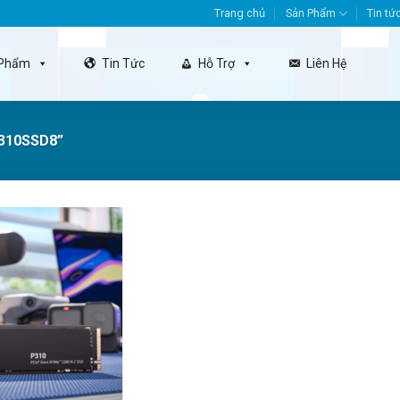
Trang chủ
Sản Phẩm
Tin tứ
 Phẩm
Tin Tức
Hỗ Trợ
Liên Hệ
310SSD8”