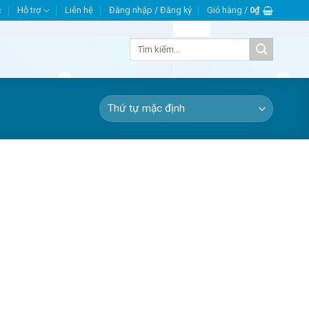
c
Hỗ trợ
Liên hệ
Đăng nhập / Đăng ký
Giỏ hàng /
0
₫
Tìm
kiếm: