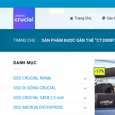
Skip
to
content
Trang Chủ
Sản
TRANG CHỦ
/
SẢN PHẨM ĐƯỢC GẮN THẺ “CT2000P
DANH MỤC
-17%
SSD CRUCIAL NVMe
SSD DI ĐỘNG CRUCIAL
SSD CRUCIAL SATA 2.5 inch
SSD MICRON ENTERPRISE