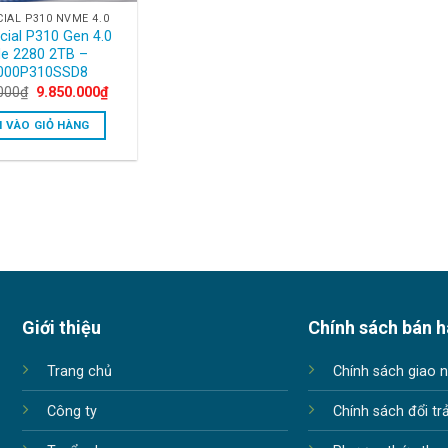
CIAL P310 NVME 4.0
cial P310 Gen 4.0
e 2280 2TB –
000P310SSD8
Original
Current
000
₫
9.850.000
₫
price
price
was:
is:
 VÀO GIỎ HÀNG
11.850.000₫.
9.850.000₫.
Giới thiệu
Chính sách bán 
Trang chủ
Chính sách giao 
Công ty
Chính sách đổi tr