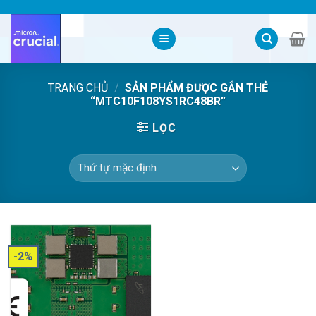
Skip
to
content
TRANG CHỦ
/
SẢN PHẨM ĐƯỢC GẮN THẺ
“MTC10F108YS1RC48BR”
LỌC
-2%