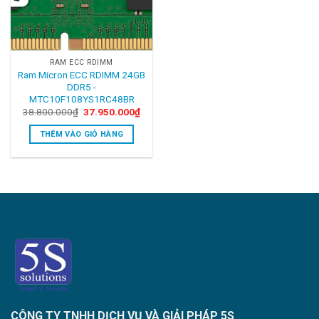
RAM ECC RDIMM
Ram Micron ECC RDIMM 24GB
DDR5 -
MTC10F108YS1RC48BR
Original
Current
38.800.000
₫
37.950.000
₫
price
price
was:
is:
THÊM VÀO GIỎ HÀNG
38.800.000₫.
37.950.000₫.
CÔNG TY TNHH DỊCH VỤ VÀ GIẢI PHÁP 5S