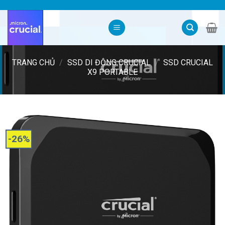
Skip
to
content
TRANG CHỦ
/
SSD DI ĐỘNG CRUCIAL
/
SSD CRUCIAL
X9 PORTABLE
-26%