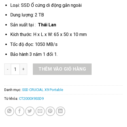
12.500.000₫.
9.200.000₫.
Loại: SSD Ổ cứng di động gắn ngoài
Dung lượng: 2 TB
Sản xuất tại :
Thái Lan
Kích thước: H x L x W: 65 x 50 x 10 mm
Tốc độ đọc: 1050 MB/s
Bảo hành 3 năm 1 đổi 1.
Ổ Cứng Di Động SSD Crucial X9 2TB Gen 2 – CT2000X9SSD9 số
THÊM VÀO GIỎ HÀNG
Danh mục:
SSD CRUCIAL X9 Portable
Từ khóa:
CT2000X9SSD9