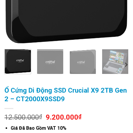
Ổ Cứng Di Động SSD Crucial X9 2TB Gen
2 – CT2000X9SSD9
Original
Current
12.500.000
₫
9.200.000
₫
price
price
Giá Đã Bao Gồm VAT 10%
was:
is: