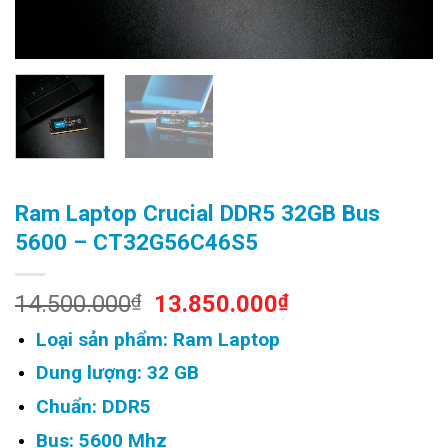
Ram Laptop Crucial DDR5 32GB Bus
5600 – CT32G56C46S5
Original
Current
14.500.000
₫
13.850.000
₫
price
price
Loại sản phẩm: Ram Laptop
was:
is:
14.500.000₫.
13.850.000₫.
Dung lượng: 32 GB
Chuẩn: DDR5
Bus: 5600 Mhz