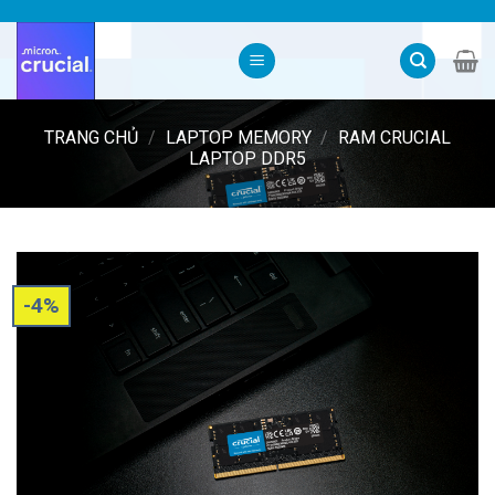
Skip
to
content
TRANG CHỦ
/
LAPTOP MEMORY
/
RAM CRUCIAL
LAPTOP DDR5
-4%