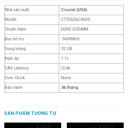
Nhà sản xuất
Crucial (USA)
Model
CT32G56C46S5
Chuẩn Ram
DDR5 SODIMM
Bus hỗ trợ
5600MHz
Dung lượng
32 GB
Điện áp
1.1v
CAS Latency
CL46
Over Clock
None
Bảo hành
36 tháng
SẢN PHẨM TƯƠNG TỰ