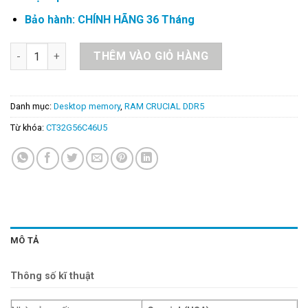
Bảo hành: CHÍNH HÃNG 36 Tháng
Ram PC Crucial DDR5 32GB Bus 5600 - CT32G56C46U5 số lượn
THÊM VÀO GIỎ HÀNG
Danh mục:
Desktop memory
,
RAM CRUCIAL DDR5
Từ khóa:
CT32G56C46U5
MÔ TẢ
Thông số kĩ thuật