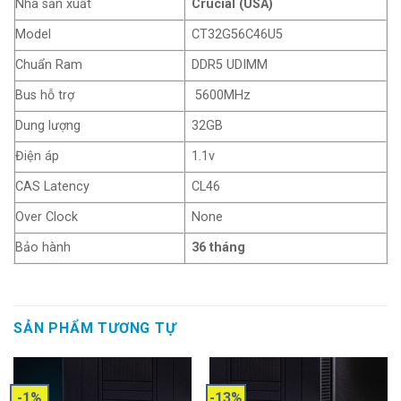
Nhà sản xuất
Crucial (USA)
Model
CT32G56C46U5
Chuẩn Ram
DDR5 UDIMM
Bus hỗ trợ
5600MHz
Dung lượng
32GB
Điện áp
1.1v
CAS Latency
CL46
Over Clock
None
Bảo hành
36 tháng
SẢN PHẨM TƯƠNG TỰ
-1%
-13%