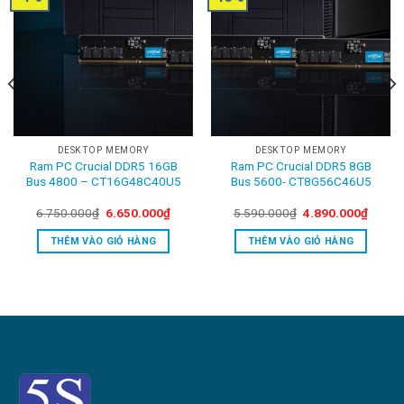
DESKTOP MEMORY
DESKTOP MEMORY
Ram PC Crucial DDR5 16GB
Ram PC Crucial DDR5 8GB
Bus 4800 – CT16G48C40U5
Bus 5600- CT8G56C46U5
rent
Original
Current
Original
Curren
6.750.000
₫
6.650.000
₫
5.590.000
₫
4.890.000
₫
ce
price
price
price
price
was:
is:
was:
is:
THÊM VÀO GIỎ HÀNG
THÊM VÀO GIỎ HÀNG
600.000₫.
6.750.000₫.
6.650.000₫.
5.590.000₫.
4.890.