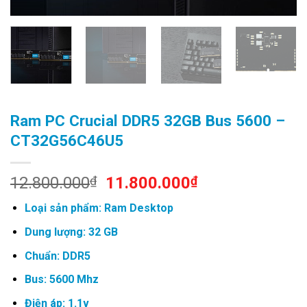
Ram PC Crucial DDR5 32GB Bus 5600 –
CT32G56C46U5
Original
Current
12.800.000
₫
11.800.000
₫
price
price
Loại sản phẩm: Ram Desktop
was:
is:
12.800.000₫.
11.800.000₫.
Dung lượng: 32 GB
Chuẩn: DDR5
Bus: 5600 Mhz
Điện áp: 1.1v