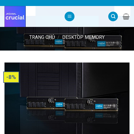
Skip
to
content
TRANG CHỦ
/
DESKTOP MEMORY
-8%