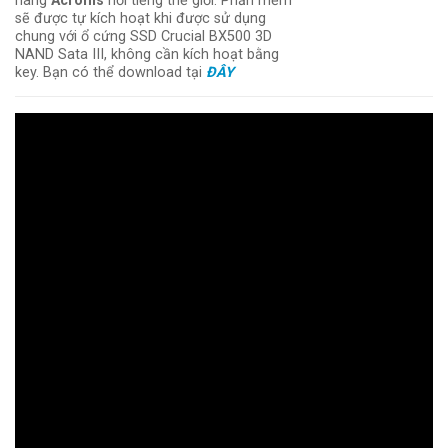
hãng
Acronis
nổi tiếng thế giới. Phần mềm
sẽ được tự kích hoạt khi được sử dụng
chung với ổ cứng SSD Crucial BX500 3D
NAND Sata III, không cần kích hoạt bằng
key. Bạn có thể download tại
ĐÂY