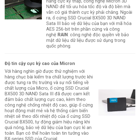
năng cực kỳ thấp, công nghệ Micron 3D
NAND để tối ưu hóa tốc độ và độ bền mà
vẫn có giá thành cực kỳ phải chăng. Ngoài
ra, ổ cứng SSD Crucial BX500 3D NAND
Sata III bảo vệ dữ liệu của bạn với mã hóa
AES 256-bit trên phần cứng và công
nghệ
RAIN
: công nghệ độc quyền về bảo
mật dữ liệu dữ liệu được sử dụng trong
quốc phòng.
Độ tin cậy cực kỳ cao của Micron
Với hàng nghìn giờ được thử nghiệm với
hàng chục bài kiểm tra chất lượng trước khi
được tung ra thị trường và sự nổi tiếng về
chất lượng của Micro, ổ cứng SSD Crucial
BX500 3D NAND Sata III đã được cam kết
đảm bảo chất lượng cực cao, kèm theo
công nghệ chống nhiệt độ cao, giúp ổ cứng
hoạt động mát mẻ và hệ thống cảm biến
nhiệt sẽ theo dõi nhiệt độ của ổ cứng SSD
Crucial BX500, tự động giảm hiệu năng khi
quá nóng, bảo vệ dữ liệu của bạn cực kì an
toàn. Bạn có thể hoàn toàn tin tưởng vào
BX-series SSD của Crucial.