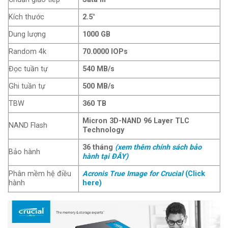
Kích thước
2.5″
Dung lượng
1000 GB
Random 4k
70.0000 IOPs
Đọc tuần tự
540 MB/s
Ghi tuần tự
500 MB/s
TBW
360 TB
Micron 3D-NAND 96 Layer TLC
NAND Flash
Technology
36 tháng
(xem thêm chính sách bảo
Bảo hành
hành tại ĐÂY)
Phân mềm hệ điều
Acronis True Image for Crucial
(Click
hành
here)