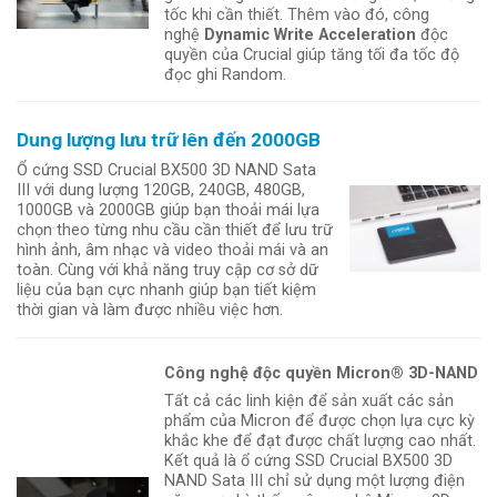
tốc khi cần thiết. Thêm vào đó, công
nghệ
Dynamic Write Acceleration
độc
quyền của Crucial giúp tăng tối đa tốc độ
đọc ghi Random.
Dung lượng lưu trữ lên đến 2000GB
Ổ cứng SSD Crucial BX500 3D NAND Sata
III với dung lượng 120GB, 240GB, 480GB,
1000GB và 2000GB giúp bạn thoải mái lựa
chọn theo từng nhu cầu cần thiết để lưu trữ
hình ảnh, âm nhạc và video thoải mái và an
toàn. Cùng với khả năng truy cập cơ sở dữ
liệu của bạn cực nhanh giúp bạn tiết kiệm
thời gian và làm được nhiều việc hơn.
Công nghệ độc quyền Micron® 3D-NAND
Tất cả các linh kiện để sản xuất các sản
phẩm của Micron để được chọn lựa cực kỳ
khắc khe để đạt được chất lượng cao nhất.
Kết quả là ổ cứng SSD Crucial BX500 3D
NAND Sata III chỉ sử dụng một lượng điện