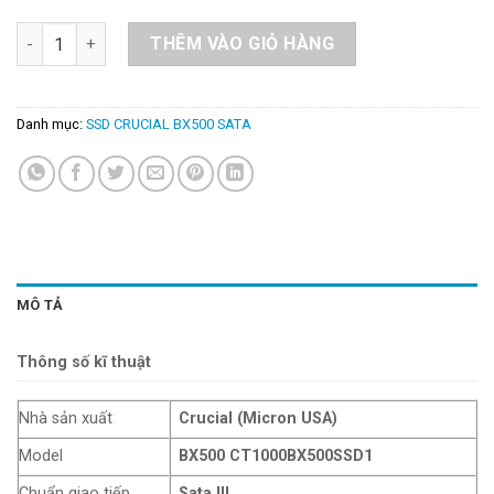
SSD Crucial BX500 3D NAND 2.5-Inch SATA III 1TB CT1000BX50
THÊM VÀO GIỎ HÀNG
Danh mục:
SSD CRUCIAL BX500 SATA
MÔ TẢ
Thông số kĩ thuật
Nhà sản xuất
Crucial (Micron USA)
Model
BX500 CT1000BX500SSD1
Chuẩn giao tiếp
Sata III