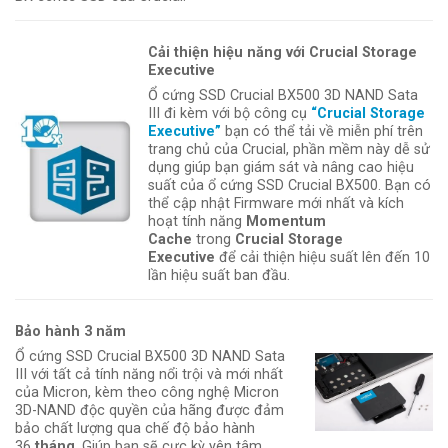
Cải thiện hiệu năng với Crucial Storage
Executive
Ổ cứng SSD Crucial BX500 3D NAND Sata
III đi kèm với bộ công cụ
“Crucial Storage
Executive”
bạn có thể tải về miễn phí trên
trang chủ của Crucial, phần mềm này dễ sử
dụng giúp bạn giám sát và nâng cao hiệu
suất của ổ cứng SSD Crucial BX500. Bạn có
thể cập nhật Firmware mới nhất và kích
hoạt tính năng
Momentum
Cache
trong
Crucial Storage
Executive
để cải thiện hiệu suất lên đến 10
lần hiệu suất ban đầu.
Bảo hành 3 năm
Ổ cứng SSD Crucial BX500 3D NAND Sata
III với tất cả tính năng nổi trội và mới nhất
của Micron, kèm theo công nghệ Micron
3D-NAND độc quyền của hãng được đảm
bảo chất lượng qua chế độ bảo hành
36
tháng
. Giúp bạn sẽ cực kỳ yên tâm.