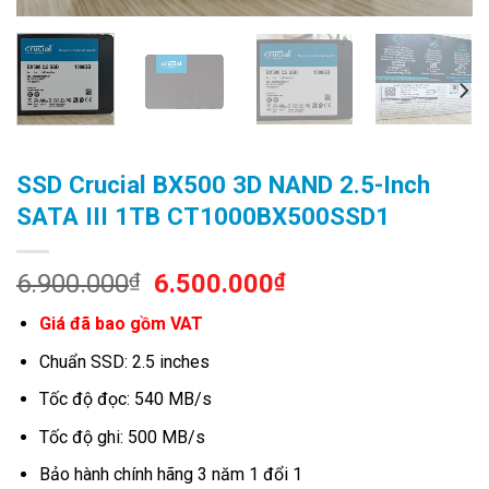
SSD Crucial BX500 3D NAND 2.5-Inch
SATA III 1TB CT1000BX500SSD1
Original
Current
6.900.000
₫
6.500.000
₫
price
price
Giá đã bao gồm VAT
was:
is:
6.900.000₫.
6.500.000₫.
Chuẩn SSD: 2.5 inches
Tốc độ đọc: 540 MB/s
Tốc độ ghi: 500 MB/s
Bảo hành chính hãng 3 năm 1 đổi 1