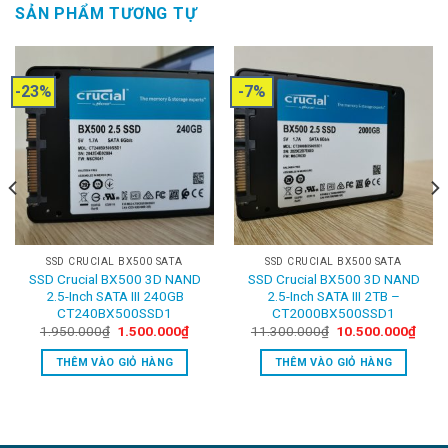
SẢN PHẨM TƯƠNG TỰ
-23%
-7%
SSD CRUCIAL BX500 SATA
SSD CRUCIAL BX500 SATA
SSD Crucial BX500 3D NAND
SSD Crucial BX500 3D NAND
2.5-Inch SATA III 240GB
2.5-Inch SATA III 2TB –
CT240BX500SSD1
CT2000BX500SSD1
ent
Original
Current
Original
Curre
1.950.000
₫
1.500.000
₫
11.300.000
₫
10.500.000
₫
price
price
price
price
was:
is:
was:
is:
THÊM VÀO GIỎ HÀNG
THÊM VÀO GIỎ HÀNG
0.000₫.
1.950.000₫.
1.500.000₫.
11.300.000₫.
10.5