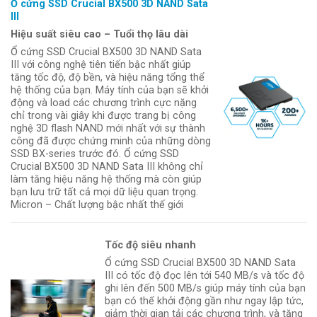
Ổ cứng SSD Crucial BX500 3D NAND Sata
III
Hiệu suất siêu cao – Tuổi thọ lâu dài
Ổ cứng SSD Crucial BX500 3D NAND Sata
III với công nghệ tiên tiến bậc nhất giúp
tăng tốc độ, độ bền, và hiệu năng tổng thể
hệ thống của bạn. Máy tính của bạn sẽ khởi
động và load các chương trình cực nặng
chỉ trong vài giây khi được trang bị công
nghệ 3D flash NAND mới nhất với sự thành
công đã được chứng minh của những dòng
SSD BX-series trước đó. Ổ cứng SSD
Crucial BX500 3D NAND Sata III không chỉ
làm tăng hiệu năng hệ thống mà còn giúp
bạn lưu trữ tất cả mọi dữ liệu quan trọng.
Micron – Chất lượng bậc nhất thế giới
Tốc độ siêu nhanh
Ổ cứng SSD Crucial BX500 3D NAND Sata
III có tốc độ đọc lên tới 540 MB/s và tốc độ
ghi lên đến 500 MB/s giúp máy tính của bạn
bạn có thể khởi động gần như ngay lập tức,
giảm thời gian tải các chương trình, và tăng