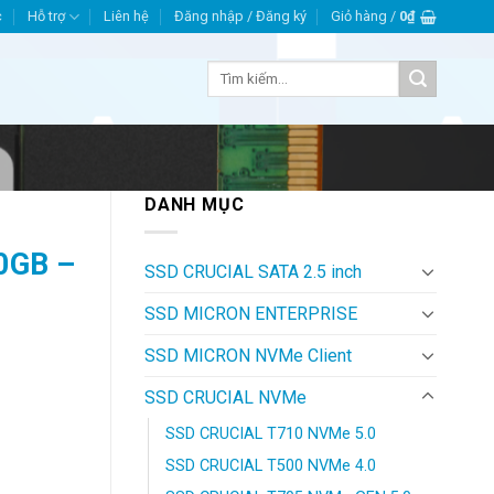
c
Hỗ trợ
Liên hệ
Đăng nhập / Đăng ký
Giỏ hàng /
0
₫
Tìm
kiếm:
DANH MỤC
0GB –
SSD CRUCIAL SATA 2.5 inch
SSD MICRON ENTERPRISE
SSD MICRON NVMe Client
SSD CRUCIAL NVMe
SSD CRUCIAL T710 NVMe 5.0
.
SSD CRUCIAL T500 NVMe 4.0