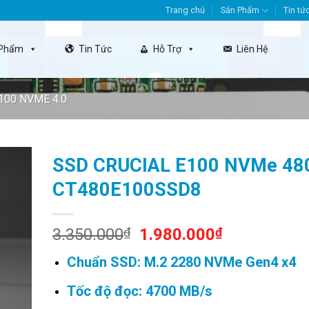
Trang chủ
Sản Phẩm
Tin tứ
 Phẩm
Tin Tức
Hỗ Trợ
Liên Hệ
100 NVME 4.0
SSD CRUCIAL E100 NVMe 48
CT480E100SSD8
Original
Current
3.350.000
₫
1.980.000
₫
price
price
Chuẩn SSD: M.2 2280 NVMe Gen4 x4
was:
is:
3.350.000₫.
1.980.000₫
Tốc độ đọc: 4700 MB/s