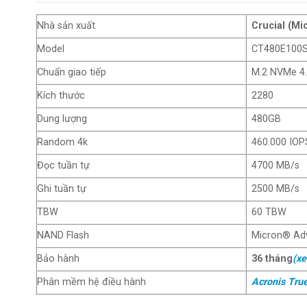
Nhà sản xuất
Crucial (Mi
Model
CT480E100
Chuẩn giao tiếp
M.2 NVMe 4.
Kích thước
2280
Dung lượng
480GB
Random 4k
460.000 IOP
Đọc tuần tự
4700 MB/s
Ghi tuần tự
2500 MB/s
TBW
60 TBW
NAND Flash
Micron® Ad
Bảo hành
36 tháng
(x
Phân mềm hệ điều hành
Acronis True