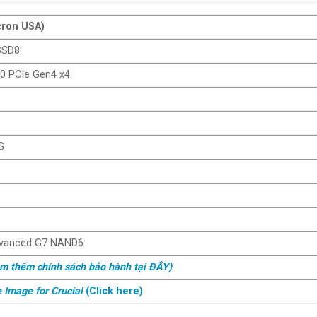
cron USA)
SSD8
0 PCIe Gen4 x4
S
vanced G7 NAND6
em thêm chính sách bảo hành tại ĐÂY)
 Image for Crucial
(Click here)