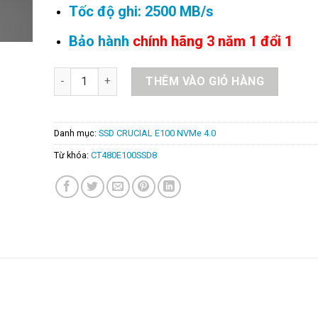
Tốc độ ghi: 2500 MB/s
Bảo hành
chính hãng 3 năm 1 đổi 1
SSD CRUCIAL E100 NVMe 480GB – CT480E100SSD8 số
THÊM VÀO GIỎ HÀNG
Danh mục:
SSD CRUCIAL E100 NVMe 4.0
Từ khóa:
CT480E100SSD8