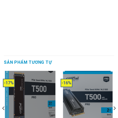
SẢN PHẨM TƯƠNG TỰ
-17%
-16%