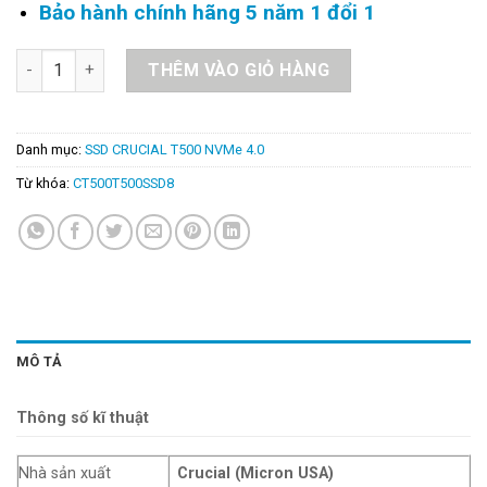
Bảo hành chính hãng 5 năm 1 đổi 1
SSD Crucial T500 500GB PCIe Gen 4.0 NVMe -CT500T500SSD8 
THÊM VÀO GIỎ HÀNG
Danh mục:
SSD CRUCIAL T500 NVMe 4.0
Từ khóa:
CT500T500SSD8
MÔ TẢ
Thông số kĩ thuật
Nhà sản xuất
Crucial (Micron USA)