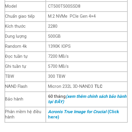
Model
CT500T500SSD8
Chuẩn giao tiếp
M.2 NVMe PCIe Gen 4×4
Kích thước
2280
Dung lượng
500GB
Random 4k
1390K IOPS
Đọc tuần tự
7200 MB/s
Ghi tuần tự
5700 MB/s
TBW
300 TBW
NAND Flash
Micron 232L 3D-NAND3
TLC
60 tháng
(xem thêm chính sách bảo hành
Bảo hành
tại ĐÂY)
Phân mềm hệ điều
Acronis True Image for Crucial
(Click
hành
here)