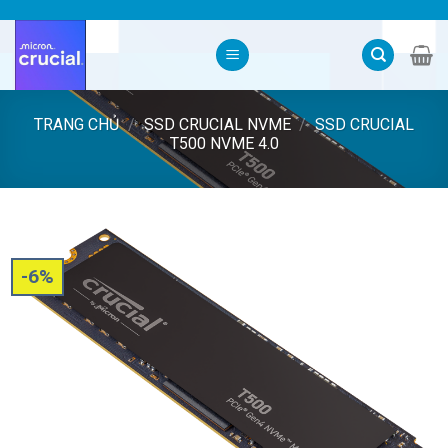
Skip
to
content
TRANG CHỦ
/
SSD CRUCIAL NVME
/
SSD CRUCIAL
T500 NVME 4.0
-6%