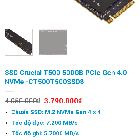
SSD Crucial T500 500GB PCIe Gen 4.0
NVMe -CT500T500SSD8
Original
Current
4.050.000
₫
3.790.000
₫
price
price
Chuẩn SSD: M.2 NVMe Gen 4 x 4
was:
is:
4.050.000₫.
3.790.000₫.
Tốc độ đọc: 7.200 MB/s
Tốc độ ghi: 5.7000 MB/s