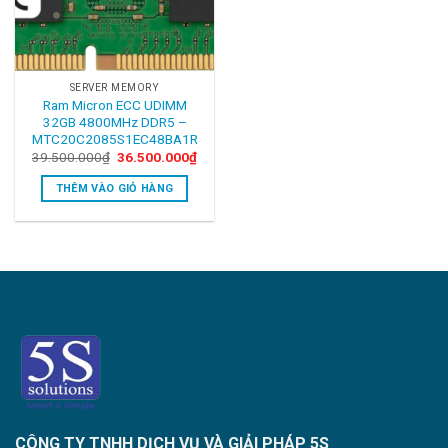
SERVER MEMORY
Ram Micron ECC UDIMM
32GB 4800MHz DDR5 –
MTC20C2085S1EC48BA1R
Original
Current
39.500.000
₫
36.500.000
₫
price
price
was:
is:
THÊM VÀO GIỎ HÀNG
39.500.000₫.
36.500.000₫.
CÔNG TY TNHH DỊCH VỤ VÀ GIẢI PHÁP 5S