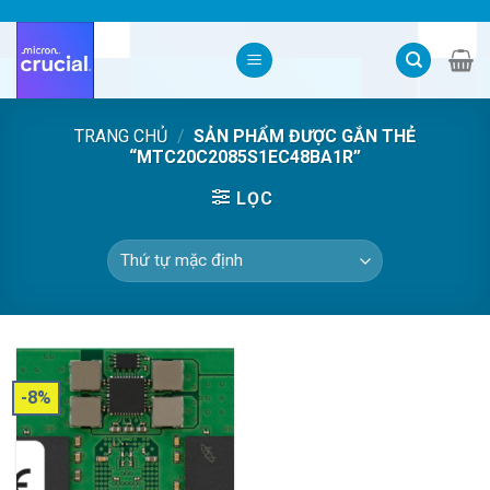
Skip
to
content
TRANG CHỦ
/
SẢN PHẨM ĐƯỢC GẮN THẺ
“MTC20C2085S1EC48BA1R”
LỌC
-8%