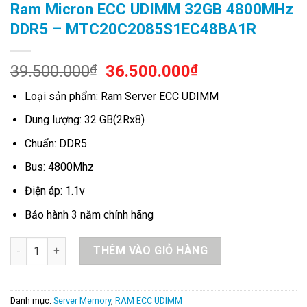
Ram Micron ECC UDIMM 32GB 4800MHz
DDR5 – MTC20C2085S1EC48BA1R
Original
Current
39.500.000
₫
36.500.000
₫
price
price
Loại sản phẩm: Ram Server ECC UDIMM
was:
is:
39.500.000₫.
36.500.000₫.
Dung lượng: 32 GB(2Rx8)
Chuẩn: DDR5
Bus: 4800Mhz
Điện áp: 1.1v
Bảo hành 3 năm chính hãng
Ram Micron ECC UDIMM 32GB 4800MHz DDR5 - MTC20C2085S
THÊM VÀO GIỎ HÀNG
Danh mục:
Server Memory
,
RAM ECC UDIMM