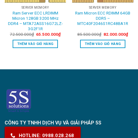
SERVER MEMORY
SERVER MEMORY
Ram Server ECC LRDIMM
Ram Micron ECC RDIMM 64GB
Micron 128GB 3200 MHz
DDR5 –
DDR4 – MTA72ASS16G72LZ-
MTC40F2046S1RC48BA1R
3G2F1R
rent
Original
Current
Original
Curre
72.500.000
₫
65.500.000
₫
85.500.000
₫
82.000.000
₫
ce
price
price
price
price
was:
is:
was:
is:
THÊM VÀO GIỎ HÀNG
THÊM VÀO GIỎ HÀNG
000.000₫.
72.500.000₫.
65.500.000₫.
85.500.000₫.
82.0
CÔNG TY TNHH DỊCH VỤ VÀ GIẢI PHÁP 5S
HOTLINE: 0988.028.268