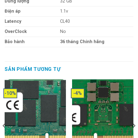
Dung lượng
32 GB
Điện áp
1.1v
Latency
CL40
OverClock
No
Bảo hành
36 tháng Chính hãng
SẢN PHẨM TƯƠNG TỰ
-10%
-4%