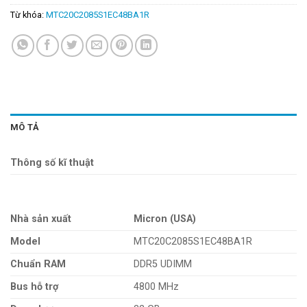
Từ khóa:
MTC20C2085S1EC48BA1R
MÔ TẢ
Thông số kĩ thuật
Nhà sản xuất
Micron (USA)
Model
MTC20C2085S1EC48BA1R
Chuẩn RAM
DDR5 UDIMM
Bus hỗ trợ
4800 MHz