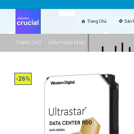
Skip
to
content
Trang Chủ
Sản
TRANG CHỦ
/
SẢN PHẨM KHÁC
-26%