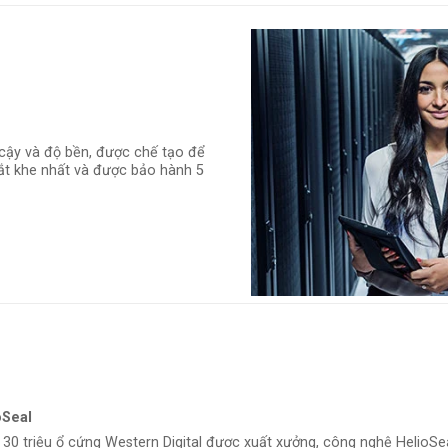
in cậy và độ bền, được chế tạo để
ắt khe nhất và được bảo hành 5
oSeal
 30 triệu ổ cứng Western Digital được xuất xưởng, công nghệ HelioSea