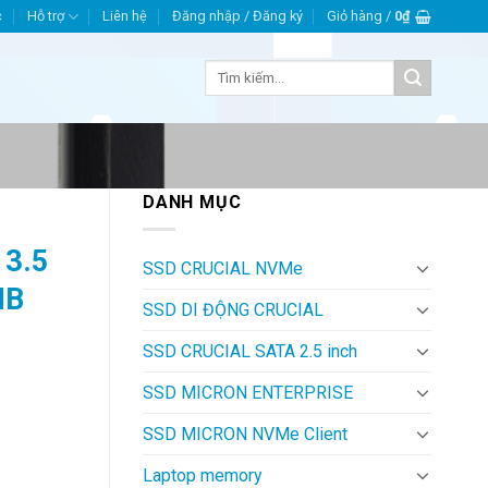
c
Hỗ trợ
Liên hệ
Đăng nhập / Đăng ký
Giỏ hàng /
0
₫
Tìm
kiếm:
DANH MỤC
 3.5
SSD CRUCIAL NVMe
MB
SSD DI ĐỘNG CRUCIAL
SSD CRUCIAL SATA 2.5 inch
SSD MICRON ENTERPRISE
SSD MICRON NVMe Client
Laptop memory