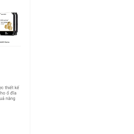
c thiết kế
cho ổ đĩa
quả năng