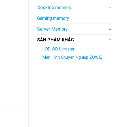
Desktop memory
.
Gaming memory
Server Memory
SẢN PHẨM KHÁC
 7K2 128MB Cache 7200RPM HUS722T1TALA604 số lượng
HDD WD Ultrastar
Màn Hình Chuyên Nghiệp ZOWIE