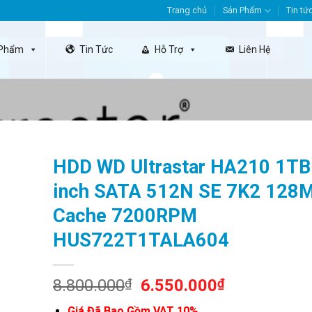
Trang chủ
Sản Phẩm
Tin tứ
 Phẩm
Tin Tức
Hỗ Trợ
Liên Hệ
HDD WD Ultrastar HA210 1TB
inch SATA 512N SE 7K2 128
Cache 7200RPM
HUS722T1TALA604
Original
Current
8.800.000
₫
6.550.000
₫
price
price
Giá Đã Bao Gồm VAT 10%