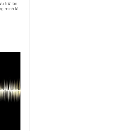
u trữ lớn.
ng minh là