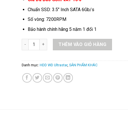
was:
is:
8.800.000₫.
6.550.000₫
Chuẩn SSD: 3.5″ Inch SATA 6Gb/s
Số vòng: 7200RPM
Bảo hành chính hãng 5 năm 1 đổi 1
HDD WD Ultrastar HA210 1TB 3.5 inch SATA 512N SE
THÊM VÀO GIỎ HÀNG
Danh mục:
HDD WD Ultrastar
,
SẢN PHẨM KHÁC