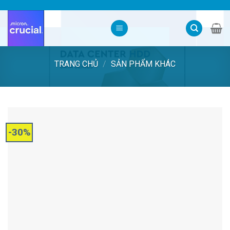
Skip
to
content
TRANG CHỦ
/
SẢN PHẨM KHÁC
-30%