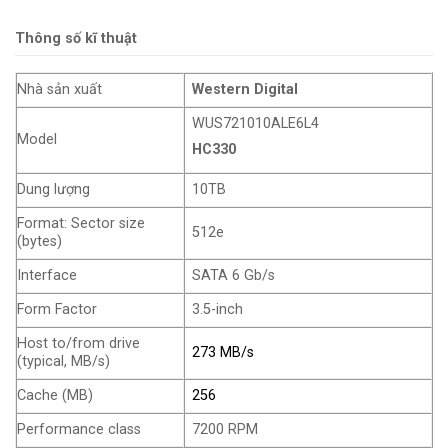
Thông số kĩ thuật
Nhà sản xuất
Western Digital
WUS721010ALE6L4
Model
HC330
Dung lượng
10TB
Format: Sector size
512e
(bytes)
Interface
SATA 6 Gb/s
Form Factor
3.5-inch
Host to/from drive
273 MB/s
(typical, MB/s)
Cache (MB)
256
Performance class
7200 RPM