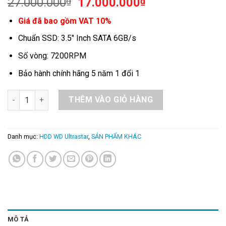
Original
Current
27.000.000
₫
17.000.000
₫
price
price
Giá đã bao gồm VAT 10%
was:
is:
27.000.000₫.
17.000.000₫.
Chuẩn SSD: 3.5″ Inch SATA 6GB/s
Số vòng: 7200RPM
Bảo hành chính hãng 5 năm 1 đổi 1
HDD WD Ultrastar HC330 10TB 3.5 inch SATA Ultra 512E SE 
THÊM VÀO GIỎ HÀNG
Danh mục:
HDD WD Ultrastar
,
SẢN PHẨM KHÁC
MÔ TẢ