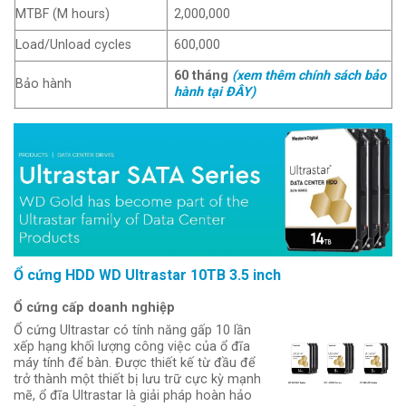
MTBF (M hours)
2,000,000
Load/Unload cycles
600,000
60 tháng
(xem thêm chính sách bảo
Bảo hành
hành tại ĐÂY)
Ổ cứng HDD WD Ultrastar 10TB 3.5 inch
Ổ cứng cấp doanh nghiệp
Ổ cứng Ultrastar có tính năng gấp 10 lần
xếp hạng khối lượng công việc của ổ đĩa
máy tính để bàn. Được thiết kế từ đầu để
trở thành một thiết bị lưu trữ cực kỳ mạnh
mẽ, ổ đĩa Ultrastar là giải pháp hoàn hảo