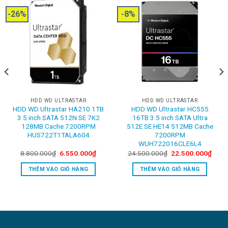
-26%
-8%
HDD WD ULTRASTAR
HDD WD ULTRASTAR
HDD WD Ultrastar HA210 1TB
HDD WD Ultrastar HC555
3.5 inch SATA 512N SE 7K2
16TB 3.5 inch SATA Ultra
128MB Cache 7200RPM
512E SE HE14 512MB Cache
HUS722T1TALA604
7200RPM
WUH722016CLE6L4
rent
Original
Current
Original
Curre
8.800.000
₫
6.550.000
₫
24.500.000
₫
22.500.000
₫
ce
price
price
price
price
was:
is:
was:
is:
THÊM VÀO GIỎ HÀNG
THÊM VÀO GIỎ HÀNG
550.000₫.
8.800.000₫.
6.550.000₫.
24.500.000₫.
22.5