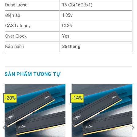
Dung lượng
16 GB(16GBx1)
Điện áp
1.35v
CAS Latency
CL36
Over Clock
Yes
Bảo hành
36 tháng
SẢN PHẨM TƯƠNG TỰ
-20%
-14%