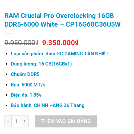
RAM Crucial Pro Overclocking 16GB
DDR5-6000 White – CP16G60C36U5W
Original
Current
9.950.000
₫
9.350.000
₫
price
price
Loại sản phẩm: Ram PC GAMING TẢN NHIỆT
was:
is:
9.950.000₫.
9.350.000₫.
Dung lượng: 16 GB(16GBx1)
Chuẩn: DDR5
Bus: 6000 MT/s
Điện áp: 1.35v
Bảo hành: CHÍNH HÃNG 36 Tháng
RAM Crucial Pro Overclocking 16GB DDR5-6000 White - CP16
THÊM VÀO GIỎ HÀNG