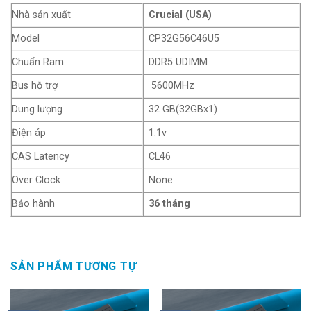
Nhà sản xuất
Crucial (USA)
Model
CP32G56C46U5
Chuẩn Ram
DDR5 UDIMM
Bus hỗ trợ
5600MHz
Dung lượng
32 GB(32GBx1)
Điện áp
1.1v
CAS Latency
CL46
Over Clock
None
Bảo hành
36 tháng
SẢN PHẨM TƯƠNG TỰ