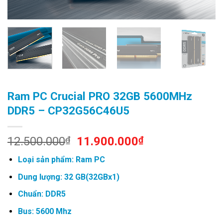
Ram PC Crucial PRO 32GB 5600MHz
DDR5 – CP32G56C46U5
Original
Current
12.500.000
₫
11.900.000
₫
price
price
Loại sản phẩm: Ram PC
was:
is:
12.500.000₫.
11.900.000₫.
Dung lượng: 32 GB(32GBx1)
Chuẩn: DDR5
Bus: 5600 Mhz