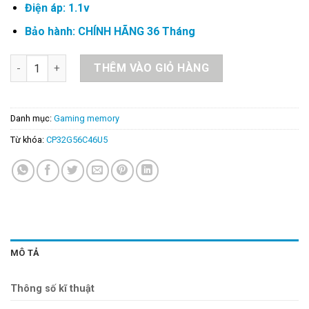
Điện áp: 1.1v
Bảo hành: CHÍNH HÃNG 36 Tháng
Ram PC Crucial PRO 32GB 5600MHz DDR5 - CP32G56C46U5 số
THÊM VÀO GIỎ HÀNG
Danh mục:
Gaming memory
Từ khóa:
CP32G56C46U5
MÔ TẢ
Thông số kĩ thuật