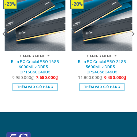
-23%
-20%
GAMING MEMORY
GAMING MEMORY
Ram PC Crucial PRO 16GB
Ram PC Crucial PRO 24GB
6000MHz DDR5 –
5600MHz DDR5 –
CP16G60C48U5
CP24G56C46U5
ent
Original
Current
Original
Curre
9.950.000
₫
7.650.000
₫
11.800.000
₫
9.450.000
₫
price
price
price
price
was:
is:
was:
is:
THÊM VÀO GIỎ HÀNG
THÊM VÀO GIỎ HÀNG
0.000₫.
9.950.000₫.
7.650.000₫.
11.800.000₫.
9.450