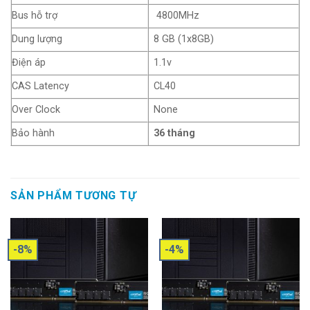
Bus hỗ trợ
4800MHz
Dung lượng
8 GB (1x8GB)
Điện áp
1.1v
CAS Latency
CL40
Over Clock
None
Bảo hành
36 tháng
SẢN PHẨM TƯƠNG TỰ
-8%
-4%