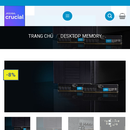
Skip
to
content
TRANG CHỦ
/
DESKTOP MEMORY
-8%