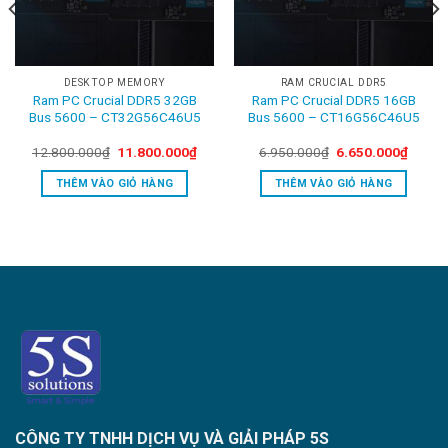
DESKTOP MEMORY
RAM CRUCIAL DDR5
Ram PC Crucial DDR5 32GB
Ram PC Crucial DDR5 16GB
Bus 5600 – CT32G56C46U5
Bus 5600 – CT16G56C46U5
rent
Original
Current
Original
Curren
12.800.000
₫
11.800.000
₫
6.950.000
₫
6.650.000
₫
ce
price
price
price
price
was:
is:
was:
is:
THÊM VÀO GIỎ HÀNG
THÊM VÀO GIỎ HÀNG
800.000₫.
12.800.000₫.
11.800.000₫.
6.950.000₫.
6.650.
CÔNG TY TNHH DỊCH VỤ VÀ GIẢI PHÁP 5S