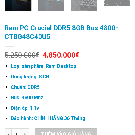
Ram PC Crucial DDR5 8GB Bus 4800-
CT8G48C40U5
Original
Current
5.250.000
₫
4.850.000
₫
price
price
Loại sản phẩm: Ram Desktop
was:
is:
5.250.000₫.
4.850.000₫.
Dung lượng: 8 GB
Chuẩn: DDR5
Bus: 4800 Mhz
Điện áp: 1.1v
Bảo hành: CHÍNH HÃNG 36 Tháng
Ram PC Crucial DDR5 8GB Bus 4800- CT8G48C40U5 số lượng
THÊM VÀO GIỎ HÀNG