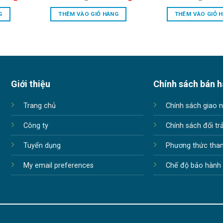
price
price
price
price
is:
was:
is:
was:
G
THÊM VÀO GIỎ HÀNG
THÊM VÀO GIỎ 
.000₫.
165.000.000₫.
128.000.000₫.
98.600.000₫.
48.00
Giới thiệu
Chính sách bán 
Trang chủ
Chính sách giao 
Công ty
Chính sách đổi tr
Tuyển dụng
Phương thức tha
My email preferences
Chế độ bảo hành