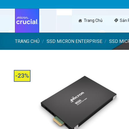
Skip
to
content
Trang Chủ
Sản
TRANG CHỦ
/
SSD MICRON ENTERPRISE
/
SSD MIC
-23%