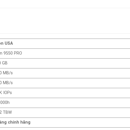
on USA
on 9550 PRO
0 GB
00 MB/s
00 MB/s
K IOPs
.000h
32 TBW
háng chính hãng