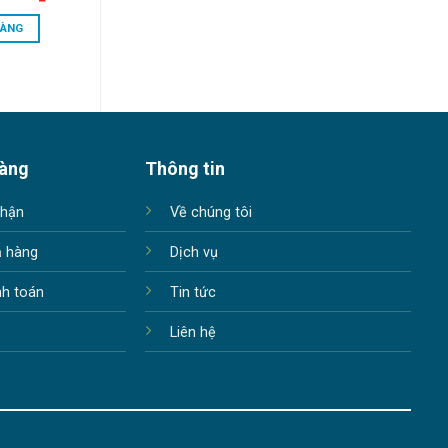
price
is:
HÀNG
0.000₫.
32.500.000₫.
hàng
Thông tin
nhận
Về chúng tôi
ả hàng
Dịch vụ
nh toán
Tin tức
Liên hệ