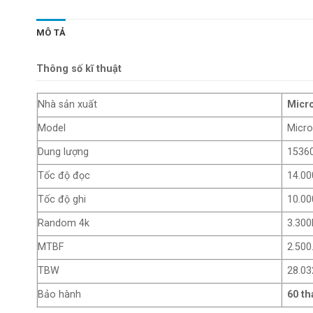
MÔ TẢ
Thông số kĩ thuật
Nhà sản xuất
Micr
Model
Micr
Dung lượng
1536
Tốc độ đọc
14.0
Tốc độ ghi
10.0
Random 4k
3.300
MTBF
2.500
TBW
28.0
Bảo hành
60 t