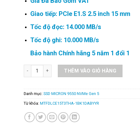
Giá Đã Bao Gồm VAT
was:
is:
128.000.000₫.
98.000.
Giao tiếp: PCIe E1.S 2.5 inch 15 mm
Tốc độ đọc: 14.000 MB/s
Tốc độ ghi: 10.000 MB/s
Bảo hành Chính hãng 5 năm 1 đổi 1
SSD MICRON 9550 PRO ENTERPRISE E1.S 15mm 15.3
THÊM VÀO GIỎ HÀNG
Danh mục:
SSD MICRON 9550 NVMe Gen 5
Từ khóa:
MTFDLCE15T3THA-1BK1DABYYR