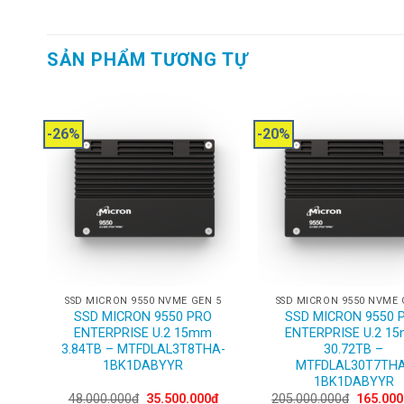
SẢN PHẨM TƯƠNG TỰ
-26%
-20%
 5
SSD MICRON 9550 NVME GEN 5
SSD MICRON 9550 NVME 
O
SSD MICRON 9550 PRO
SSD MICRON 9550 
m
ENTERPRISE U.2 15mm
ENTERPRISE U.2 1
HA-
3.84TB – MTFDLAL3T8THA-
30.72TB –
1BK1DABYYR
MTFDLAL30T7THA
1BK1DABYYR
Current
Original
Current
Original
0
₫
48.000.000
₫
35.500.000
₫
205.000.000
₫
165.000