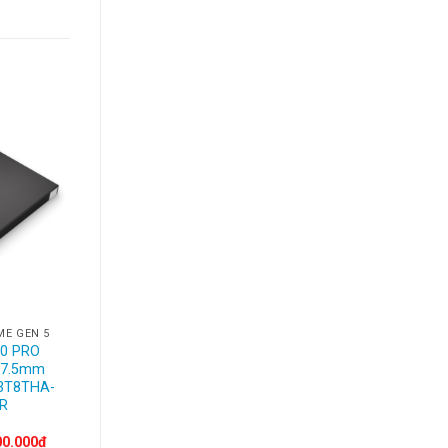
ME GEN 5
0 PRO
 7.5mm
3T8THA-
R
nal
Current
00.000
₫