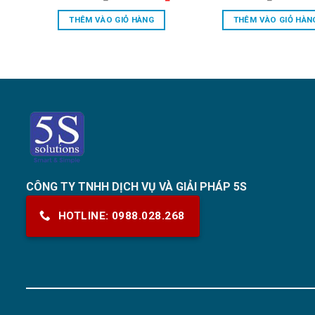
price
price
price
price
is:
was:
is:
was:
THÊM VÀO GIỎ HÀNG
THÊM VÀO GIỎ HÀN
₫.
62.000.000₫.
48.000.000₫.
35.500.000₫.
205.000
CÔNG TY TNHH DỊCH VỤ VÀ GIẢI PHÁP 5S
HOTLINE: 0988.028.268