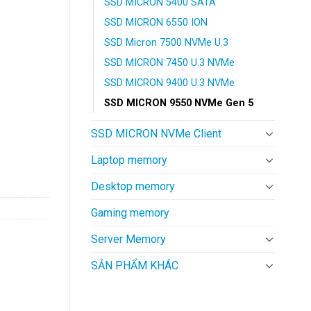
SSD MICRON 5400 SATA
000₫.
SSD MICRON 6550 ION
SSD Micron 7500 NVMe U.3
SSD MICRON 7450 U.3 NVMe
SSD MICRON 9400 U.3 NVMe
SSD MICRON 9550 NVMe Gen 5
SSD MICRON NVMe Client
6TB – MTFDLCE15T3THA-1BK1DABYYR số lượng
Laptop memory
Desktop memory
Gaming memory
Server Memory
SẢN PHẨM KHÁC