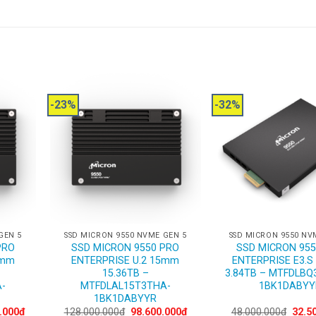
-23%
-32%
GEN 5
SSD MICRON 9550 NVME GEN 5
SSD MICRON 9550 NV
PRO
SSD MICRON 9550 PRO
SSD MICRON 955
5mm
ENTERPRISE U.2 15mm
ENTERPRISE E3.S
15.36TB –
3.84TB – MTFDLBQ
-
MTFDLAL15T3THA-
1BK1DABYY
1BK1DABYYR
Current
Original
Current
Origi
.000
₫
128.000.000
₫
98.600.000
₫
48.000.000
₫
32.5