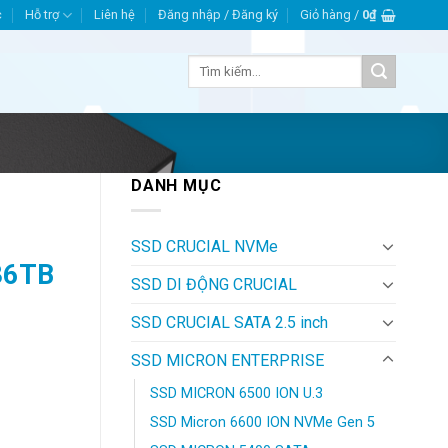
c
Hỗ trợ
Liên hệ
Đăng nhập / Đăng ký
Giỏ hàng /
0
₫
Tìm
kiếm:
DANH MỤC
SSD CRUCIAL NVMe
36TB
SSD DI ĐỘNG CRUCIAL
SSD CRUCIAL SATA 2.5 inch
SSD MICRON ENTERPRISE
SSD MICRON 6500 ION U.3
SSD Micron 6600 ION NVMe Gen 5