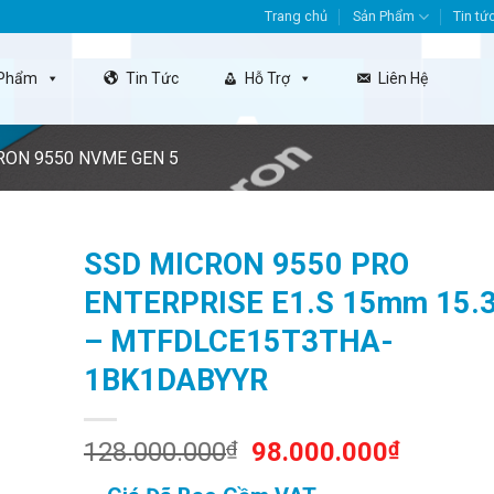
Trang chủ
Sản Phẩm
Tin tứ
 Phẩm
Tin Tức
Hỗ Trợ
Liên Hệ
RON 9550 NVME GEN 5
SSD MICRON 9550 PRO
ENTERPRISE E1.S 15mm 15.
– MTFDLCE15T3THA-
1BK1DABYYR
Original
Current
128.000.000
₫
98.000.000
₫
price
price