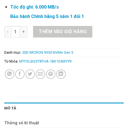
Tốc độ ghi: 6.000 MB/s
Bảo hành Chính hãng 5 năm 1 đổi 1
SSD MICRON 9550 PRO ENTERPRISE E3.S 7.5mm 3.84TB – M
THÊM VÀO GIỎ HÀNG
Danh mục:
SSD MICRON 9550 NVMe Gen 5
Từ khóa:
MTFDLBQ3T8THA-1BK1DABYYR
MÔ TẢ
Thông số kĩ thuật