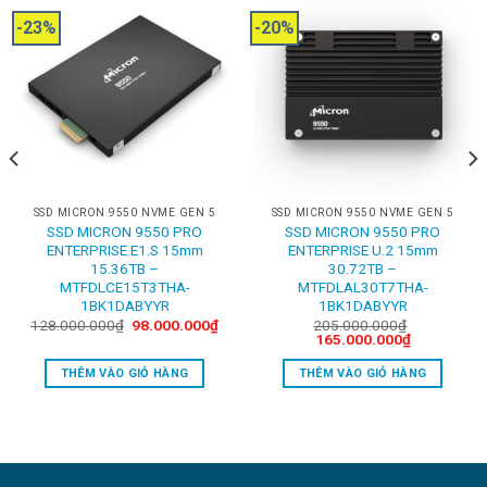
-23%
-20%
SSD MICRON 9550 NVME GEN 5
SSD MICRON 9550 NVME GEN 5
SSD MICRON 9550 PRO
SSD MICRON 9550 PRO
ENTERPRISE E1.S 15mm
ENTERPRISE U.2 15mm
15.36TB –
30.72TB –
MTFDLCE15T3THA-
MTFDLAL30T7THA-
1BK1DABYYR
1BK1DABYYR
rent
Original
Current
128.000.000
₫
98.000.000
₫
205.000.000
₫
ce
price
price
Original
Current
165.000.000
₫
was:
is:
price
price
500.000₫.
128.000.000₫.
98.000.000₫.
was:
is:
THÊM VÀO GIỎ HÀNG
THÊM VÀO GIỎ HÀNG
205.000.000₫.
165.000.00