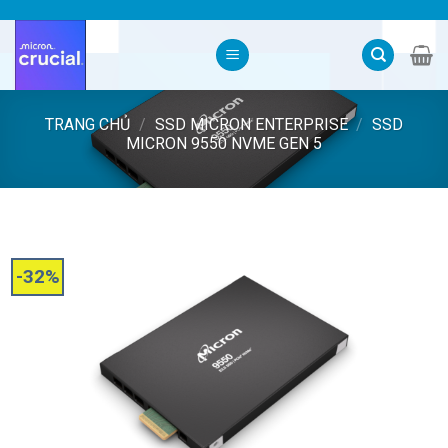
Skip
to
content
TRANG CHỦ
/
SSD MICRON ENTERPRISE
/
SSD
MICRON 9550 NVME GEN 5
-32%