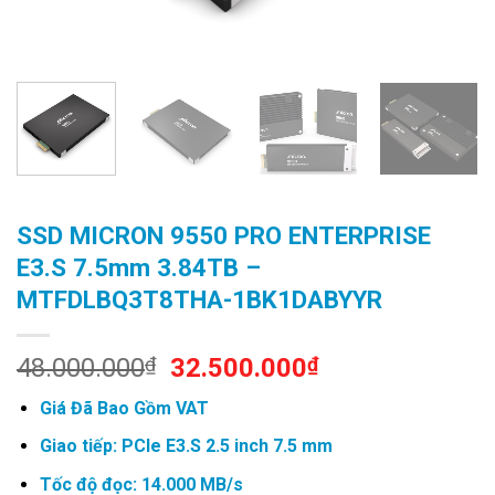
SSD MICRON 9550 PRO ENTERPRISE
E3.S 7.5mm 3.84TB –
MTFDLBQ3T8THA-1BK1DABYYR
Original
Current
48.000.000
₫
32.500.000
₫
price
price
Giá Đã Bao Gồm VAT
was:
is:
48.000.000₫.
32.500.000₫.
Giao tiếp: PCIe E3.S 2.5 inch 7.5 mm
Tốc độ đọc: 14.000 MB/s