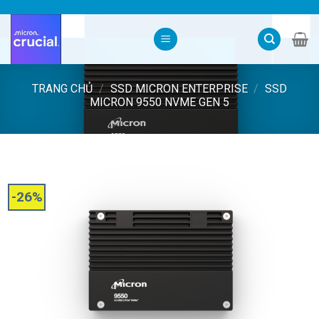
Skip
to
content
TRANG CHỦ
/
SSD MICRON ENTERPRISE
/
SSD
MICRON 9550 NVME GEN 5
-26%