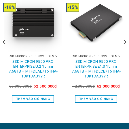
-19%
-15%
SSD MICRON 9550 NVME GEN 5
SSD MICRON 9550 NVME GEN 5
SSD MICRON 9550 PRO
SSD MICRON 9550 PRO
ENTERPRISE U.2 15mm
ENTERPRISE E1.S 15mm
7.68TB – MTFDLAL7T6THA-
7.68TB – MTFDLCE7T6THA-
1BK1DABYYR
1BK1DABYYR
rrent
Original
Current
Original
Curre
65.000.000
₫
52.500.000
₫
72.800.000
₫
62.000.000
₫
ce
price
price
price
price
was:
is:
was:
is:
.600.000₫.
65.000.000₫.
52.500.000₫.
72.800.000₫.
62.0
THÊM VÀO GIỎ HÀNG
THÊM VÀO GIỎ HÀNG