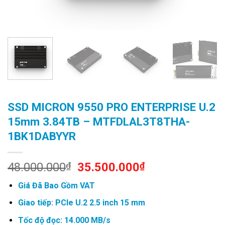
SSD MICRON 9550 PRO ENTERPRISE U.2
15mm 3.84TB – MTFDLAL3T8THA-
1BK1DABYYR
Original
Current
48.000.000
₫
35.500.000
₫
price
price
Giá Đã Bao Gồm VAT
was:
is:
48.000.000₫.
35.500.000₫.
Giao tiếp: PCIe U.2 2.5 inch 15 mm
Tốc độ đọc: 14.000 MB/s