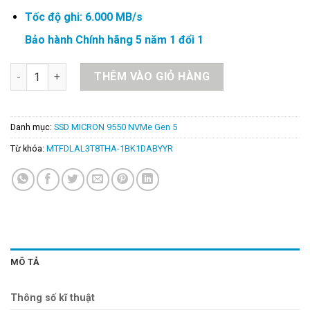
Tốc độ ghi: 6.000 MB/s
Bảo hành Chính hãng 5 năm 1 đổi 1
SSD MICRON 9550 PRO ENTERPRISE U.2 15mm 3.84TB – MTF
THÊM VÀO GIỎ HÀNG
Danh mục:
SSD MICRON 9550 NVMe Gen 5
Từ khóa:
MTFDLAL3T8THA-1BK1DABYYR
MÔ TẢ
Thông số kĩ thuật